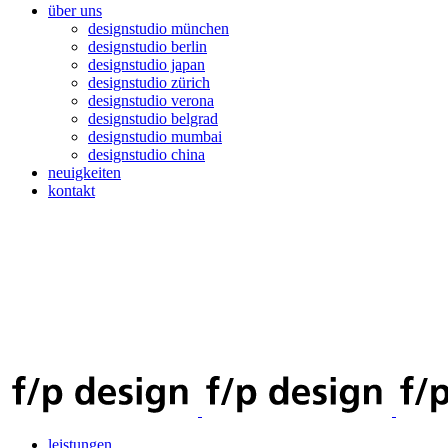
über uns
designstudio münchen
designstudio berlin
designstudio japan
designstudio zürich
designstudio verona
designstudio belgrad
designstudio mumbai
designstudio china
neuigkeiten
kontakt
leistungen