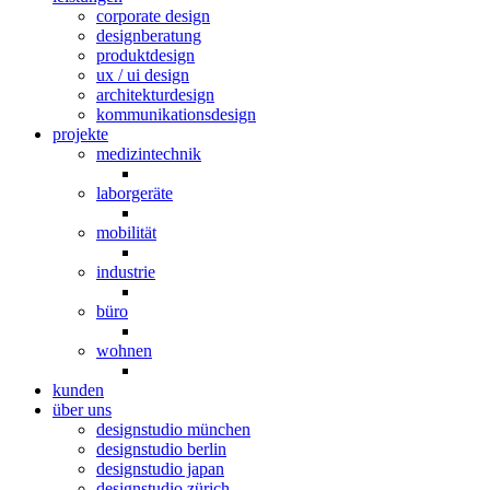
corporate design
designberatung
produktdesign
ux / ui design
architekturdesign
kommunikationsdesign
projekte
medizintechnik
laborgeräte
mobilität
industrie
büro
wohnen
kunden
über uns
designstudio münchen
designstudio berlin
designstudio japan
designstudio zürich