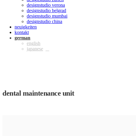
designstudio verona
designstudio belgrad
designstudio mumbai
designstudio china
neuigkeiten
kontakt
ger
eng
jpn
dental maintenance unit