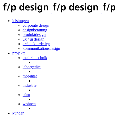
leistungen
corporate design
designberatung
produktdesign
ux / ui design
architekturdesign
kommunikationsdesign
projekte
medizintechnik
laborgeräte
mobilität
industrie
büro
wohnen
kunden