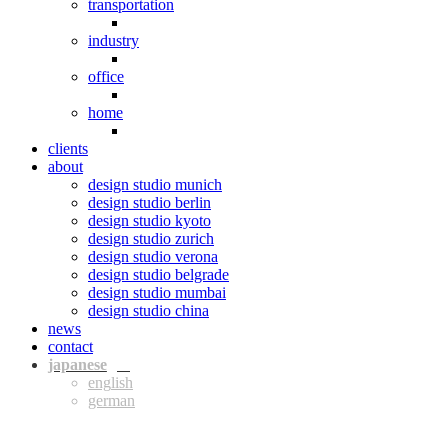
transportation
industry
office
home
clients
about
design studio munich
design studio berlin
design studio kyoto
design studio zurich
design studio verona
design studio belgrade
design studio mumbai
design studio china
news
contact
jpn
eng
ger