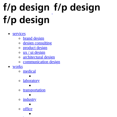
services
brand design
design consulting
product design
ux / ui design
architectural design
communication design
works
medical
laboratory
transportation
industry
office