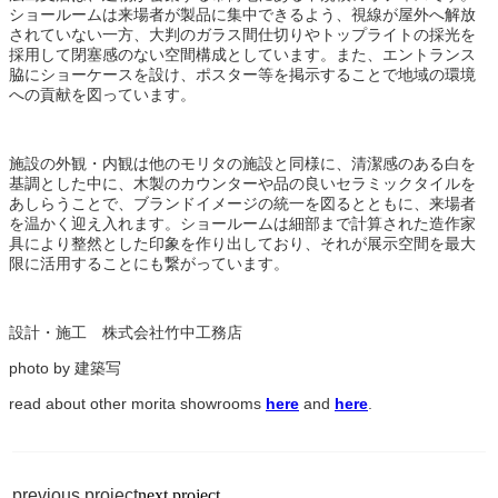
ショールームは来場者が製品に集中できるよう、視線が屋外へ解放
されていない一方、大判のガラス間仕切りやトップライトの採光を
採用して閉塞感のない空間構成としています。また、エントランス
脇にショーケースを設け、ポスター等を掲示することで地域の環境
への貢献を図っています。
施設の外観・内観は他のモリタの施設と同様に、清潔感のある白を
基調とした中に、木製のカウンターや品の良いセラミックタイルを
あしらうことで、ブランドイメージの統一を図るとともに、来場者
を温かく迎え入れます。ショールームは細部まで計算された造作家
具により整然とした印象を作り出しており、それが展示空間を最大
限に活用することにも繋がっています。
設計・施工 株式会社竹中工務店
photo by 建築写
read about other morita showrooms
here
and
here
.
previous project
next project