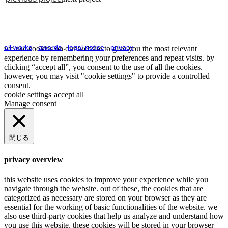
all works
.
awards
.
legal notice
.
privacy
we use cookies on our website to give you the most relevant
experience by remembering your preferences and repeat visits. by
clicking “accept all”, you consent to the use of all the cookies.
however, you may visit "cookie settings" to provide a controlled
consent.
cookie settings
accept all
Manage consent
閉じる
privacy overview
this website uses cookies to improve your experience while you
navigate through the website. out of these, the cookies that are
categorized as necessary are stored on your browser as they are
essential for the working of basic functionalities of the website. we
also use third-party cookies that help us analyze and understand how
you use this website. these cookies will be stored in your browser