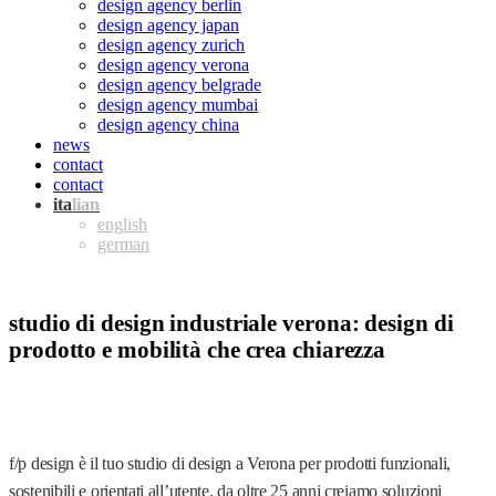
design agency berlin
design agency japan
design agency zurich
design agency verona
design agency belgrade
design agency mumbai
design agency china
news
contact
contact
ita
eng
ger
studio di design industriale verona
: design di
prodotto e mobilità che crea chiarezza
f/p design è il tuo studio di design a Verona per prodotti funzionali,
sostenibili e orientati all’utente. da oltre 25 anni creiamo soluzioni