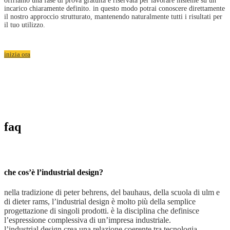
offriamo una fase di prova gratuita e riservata per lavorare insieme su un
incarico chiaramente definito. in questo modo potrai conoscere direttamente
il nostro approccio strutturato, mantenendo naturalmente tutti i risultati per
il tuo utilizzo.
inizia ora
faq
che cos’è l’industrial design?
nella tradizione di peter behrens, del bauhaus, della scuola di ulm e
di dieter rams, l’industrial design è molto più della semplice
progettazione di singoli prodotti. è la disciplina che definisce
l’espressione complessiva di un’impresa industriale.
l’industrial design crea una relazione coerente tra tecnologia,